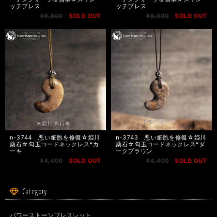
ッチブレス
ッチブレス
¥9,800
SOLD OUT
¥9,800
SOLD OUT
n-3744 悪い細胞を修復☆姫川
n-3743 悪い細胞を修復☆姫川
薬石☆勾玉コードネックレス*カ
薬石☆勾玉コードネックレス*ダ
ーキ
ークブラウン
¥4,400
SOLD OUT
¥4,400
SOLD OUT
Category
パワーストーンブレスレット