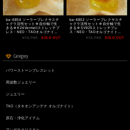
ba-6854 ソーラープレクサスチ
ba-6852 ソーラープレクサスチ
ャクラ活性セット☆自分軸で生
ャクラ活性セット☆自分軸で生
きる☆K24Vermeilストレッチブ
きる☆SV925ストレッチブレ
レス・NEO・TAOオルゴナイト
ス・NEO・TAOオルゴナイト
（ドーム） ネコポス送料無料
（ディスク） ネコポス送料無
¥12,760
SOLD OUT
¥12,760
SOLD OUT
料
Category
パワーストーンブレスレット
周波数ジュエリー
ジュエリー
TAO（タキオンアンテナ オルゴナイト）
原石・浄化アイテム
アンダラクリスタル