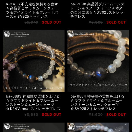
n-3436 不安定な気持ちを癒す
ba-7098 高品質ブルームーンス
☆高品質ヒマラヤムーンクォー
トーン＆スノークォーツ☆本来
ツ＆アイオライト＆ブルートパ
の自分に還る☆SV925ストレッ
ーズ☆SV925ネックレス
チブレス
¥5,840
SOLD OUT
¥8,900
SOLD OUT
ba-6883 神秘性や霊性を上げる
ba-6884 神秘性や霊性を上げる
☆ラブラドライト＆ブルームー
☆ラブラドライト＆ブルームー
ンストーン＆ムーンクォーツ
ンストーン＆ムーンクォーツ
☆K24Vermailストレッチブレス
☆SV925ストレッチブレス
¥8,630
SOLD OUT
¥8,630
SOLD OUT