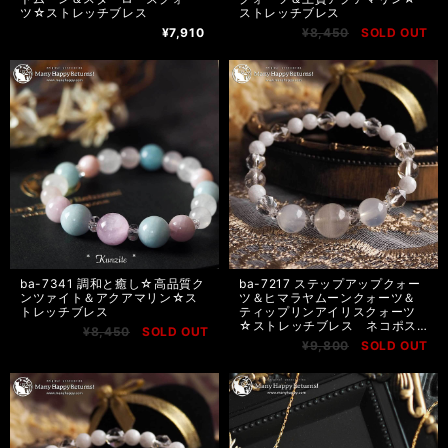
ツ☆ストレッチブレス
ストレッチブレス
¥7,910
¥8,450
SOLD OUT
ba-7341 調和と癒し☆高品質ク
ba-7217 ステップアップクォー
ンツァイト＆アクアマリン☆ス
ツ＆ヒマラヤムーンクォーツ＆
トレッチブレス
ティップリンアイリスクォーツ
☆ストレッチブレス ネコポス
¥8,450
SOLD OUT
送料無料
¥9,800
SOLD OUT