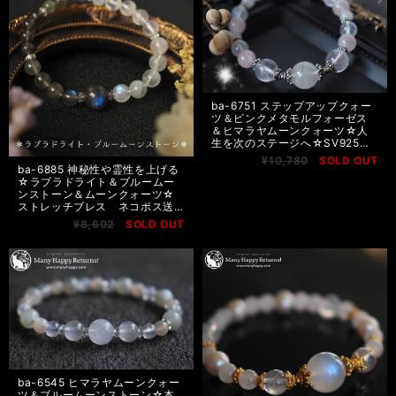
ba-6751 ステップアップクォー
ツ＆ピンクメタモルフォーゼス
＆ヒマラヤムーンクォーツ☆人
生を次のステージへ☆SV925ス
トレッチブレス ネコポス送料
¥10,780
SOLD OUT
無料
ba-6885 神秘性や霊性を上げる
☆ラブラドライト＆ブルームー
ンストーン＆ムーンクォーツ☆
ストレッチブレス ネコポス送
料無料4
¥8,602
SOLD OUT
ba-6545 ヒマラヤムーンクォー
ツ＆ブルームーンストーン☆本