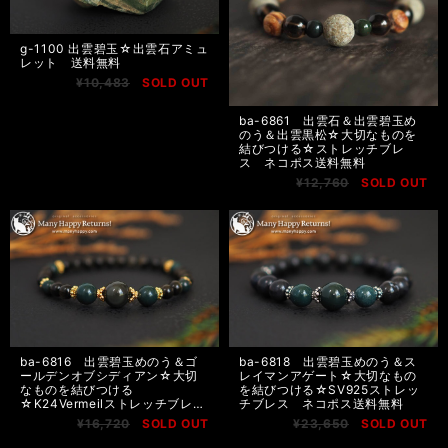
g-1100 出雲碧玉☆出雲石アミュ
レット 送料無料
¥10,483
SOLD OUT
ba-6861 出雲石＆出雲碧玉め
のう＆出雲黒松☆大切なものを
結びつける☆ストレッチブレ
ス ネコポス送料無料
¥12,760
SOLD OUT
ba-6816 出雲碧玉めのう＆ゴ
ba-6818 出雲碧玉めのう＆ス
ールデンオブシディアン☆大切
レイマンアゲート☆大切なもの
なものを結びつける
を結びつける☆SV925ストレッ
☆K24Vermeilストレッチブレ
チブレス ネコポス送料無料
ス ネコポス送料無料
¥16,720
SOLD OUT
¥23,650
SOLD OUT