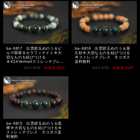
ba-6817 出雲碧玉めのう＆ビ
ba-6816 出雲碧玉めのう＆屋
ルマ翡翠＆セラフィナイト☆大
久杉☆大切なものを結びつける
切なものを結びつける
☆ストレッチブレス ネコポス
☆K24Vermeilストレッチブレ
送料無料
ス ネコポス送料無料
¥21,670
SOLD OUT
¥21,670
SOLD OUT
ba-6815 出雲碧玉めのう＆黒
檀☆大切なものを結びつける☆
ストレッチブレス ネコポス送
料無料