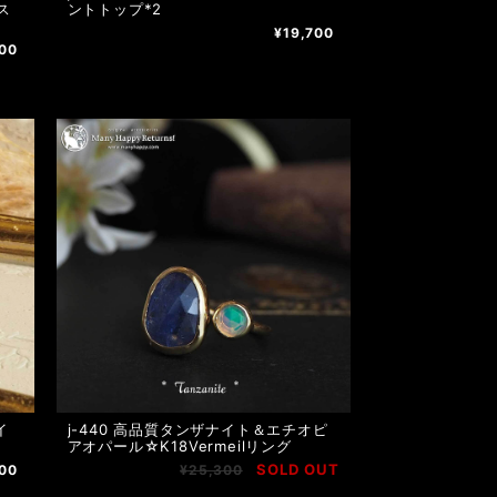
ス
ントトップ*2
¥19,700
100
イ
j-440 高品質タンザナイト＆エチオピ
アオパール☆K18Vermeilリング
SOLD OUT
000
¥25,300