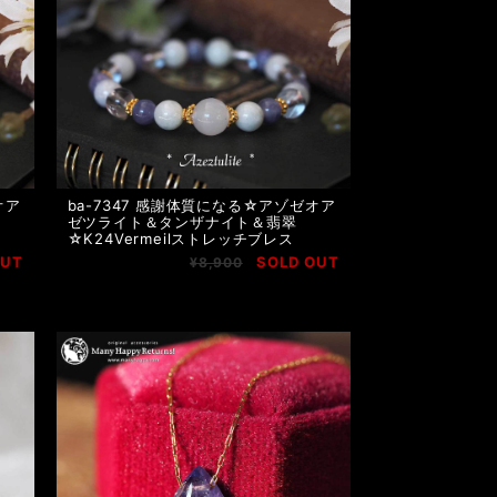
オア
ba-7347 感謝体質になる☆アゾゼオア
ゼツライト＆タンザナイト＆翡翠
☆K24Vermeilストレッチブレス
OUT
SOLD OUT
¥8,900