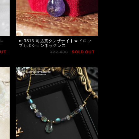
ル
n-3813 高品質タンザナイト☆ドロッ
プカボションネックレス
OUT
SOLD OUT
¥22,400