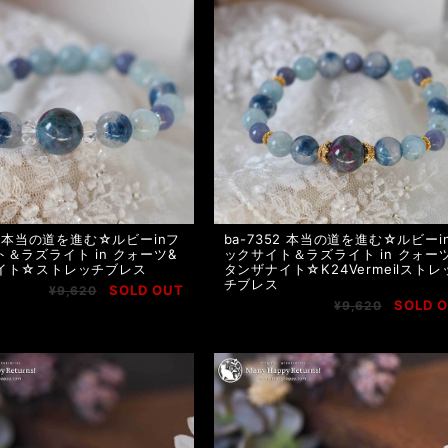
53 本当の道を進む☆ルビーinフ
ba-7352 本当の道を進む☆ルビーi
＆ラズライト in クォーツ&
ックサイト＆ラズライト in クォー
イト☆ストレッチブレス
タンザナイト☆K24Vermeilストレ
チブレス
SOLD OUT
¥9,620
SOLD 
¥9,620