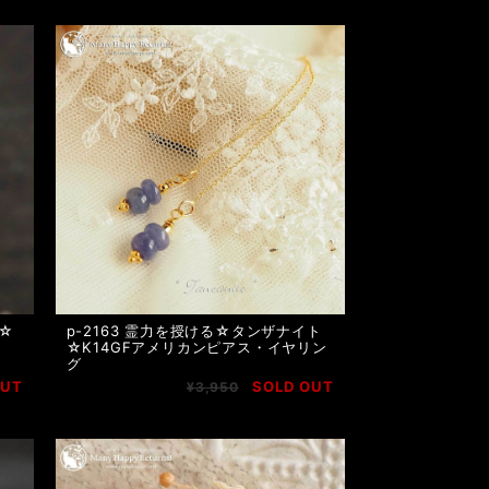
晶☆
p-2163 霊力を授ける☆タンザナイト
☆K14GFアメリカンピアス・イヤリン
グ
OUT
SOLD OUT
¥3,950