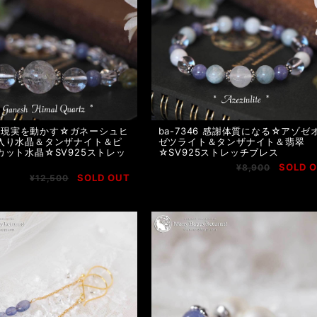
50 現実を動かす☆ガネーシュヒ
ba-7346 感謝体質になる☆アゾゼ
入り水晶＆タンザナイト＆ピ
ゼツライト＆タンザナイト＆翡翠
カット水晶☆SV925ストレッ
☆SV925ストレッチブレス
SOLD 
¥8,900
SOLD OUT
¥12,500