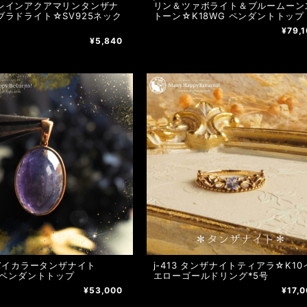
レインアクアマリンタンザナ
リン＆ツァボライト＆ブルームーン
ブラドライト☆SV925ネック
トーン☆K18WG ペンダントトップ
¥79,
¥5,840
 バイカラータンザナイト
j-413 タンザナイトティアラ☆K10
Gペンダントトップ
エローゴールドリング*5号
¥53,000
¥17,