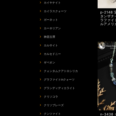
カイヤナイト
カイラスクォーツ
p-214
タンザナ
ラファイ
ガーネット
ルアメリ
カーネリアン
神居古潭
カルサイト
カルセドニー
ギベオン
クォンタムクアトロシリカ
グラファイトinクォーツ
グランディディエライト
クリソコラ
クリソプレーズ
クンツァイト
n-343