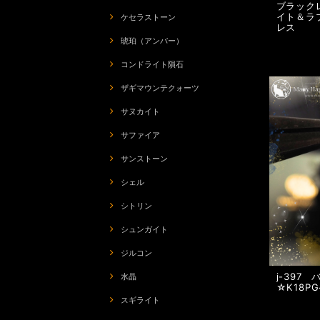
ブラック
イト＆ラ
ケセラストーン
レス
琥珀（アンバー）
コンドライト隕石
ザギマウンテクォーツ
サヌカイト
サファイア
サンストーン
シェル
シトリン
シュンガイト
ジルコン
j-397
水晶
☆K18P
スギライト