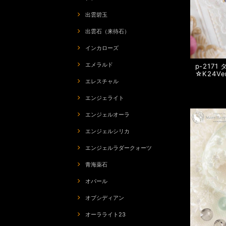
出雲碧玉
出雲石（来待石）
インカローズ
エメラルド
p-217
☆K24Ve
エレスチャル
エンジェライト
エンジェルオーラ
エンジェルシリカ
エンジェルラダークォーツ
青海薬石
オパール
オブシディアン
オーラライト23