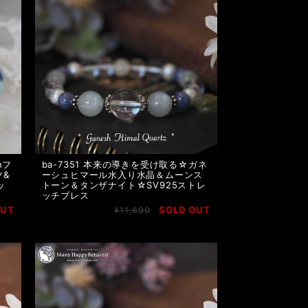
nフ
ba-7351 本来の導きを受け取る☆ガネ
ツ&
ーシュヒマール水入り水晶＆ムーンス
ッ
トーン＆タンザナイト☆SV925ストレ
ッチブレス
OUT
SOLD OUT
¥11,600