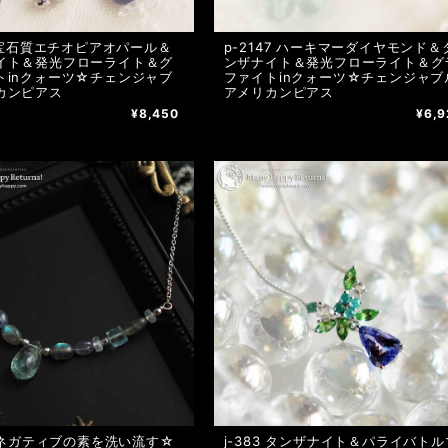
8 宝石質エチオピアオパール＆
p-2147 ハーキマーダイヤモンド＆
イト＆発光フローライト＆グ
ンザナイト＆発光フローライト＆グ
トinクォーツ☆チェンジャブ
ファイトinクォーツ☆チェンジャブ
カンピアス
アメリカンピアス
¥8,450
¥6,9
8 ネガティブの素を洗い流す☆
j-383 タンザナイト＆パライバトルマ