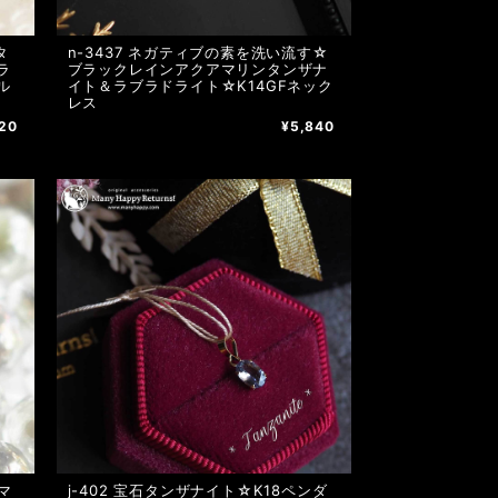
タ
n-3437 ネガティブの素を洗い流す☆
ラ
ブラックレインアクアマリンタンザナ
ル
イト＆ラブラドライト☆K14GFネック
レス
20
¥5,840
j-402 宝石タンザナイト☆K18ペンダ