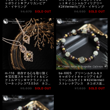
ャポライト☆アメリカンピア
ット☆イニシャルフィリグリー
ス・イヤリング
K24Vermeilピアス・イヤリング
¥4,670
SOLD OUT
¥4,580
SOLD OUT
m-116 依存する心を取り除く
ba-6925 グリーンルチル＆ス
☆宝石質スキャポライト＆ピン
キャポライトキャッツアイ＆グ
クトルマリン☆マクラメジュエ
リーンカルサイト☆K24Vermeil
リーネックレス*3.03ct ネコポ
ストレッチブレス ネコポス送
ス送料無料
料無料
¥9,800
SOLD OUT
¥7,820
SOLD OUT