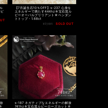
☆ル
【7月誕生石10％OFF】s-237 心身を
Pピ
エネルギーで満たす444hz☆宝石質ル
ビーオーバルブリリアント☆ペンダン
トトップ・1.68ct
OUT
SOLD OUT
¥7,191
解放
s-187 ネガティブなエネルギーの解放
☆
741hz☆宝石質ルビーローズカット☆