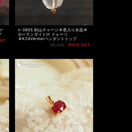
ァ
n-3805 剣山チャージ☆星入り水晶☆
グ
ホーランダイトin クォーツ
☆K24Vermeiペンダントトップ
OUT
SOLD OUT
¥6,200