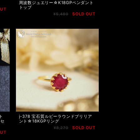
周波数ジュエリー☆K18GPペンダント
トップ
OUT
SOLD OUT
¥5,480
ト
j-378 宝石質ルビーラウンドブリリア
プセ
ント☆18KGPリング
SOLD OUT
¥8,270
OUT