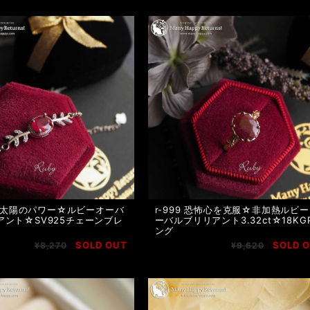
48 太陽のパワー☆ルビーオーバ
r-999 恐怖心を克服☆非加熱ルビ
アント☆SV925チェーンブレ
ーバルブリリアント3.32ct☆18KG
ング
SOLD OUT
SOLD 
¥8,270
¥9,620