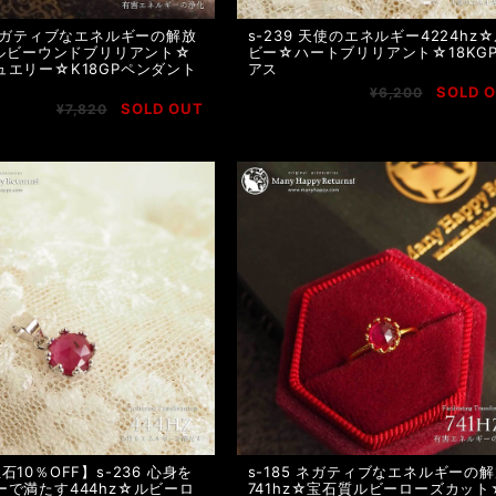
 ネガティブなエネルギーの解放
s-239 天使のエネルギー4224hz
z☆ルビーウンドブリリアント☆
ビー☆ハートブリリアント☆18KG
ュエリー☆K18GPペンダント
アス
SOLD 
¥6,200
SOLD OUT
¥7,820
石10％OFF】s-236 心身を
s-185 ネガティブなエネルギーの
ーで満たす444hz☆ルビーロ
741hz☆宝石質ルビーローズカット