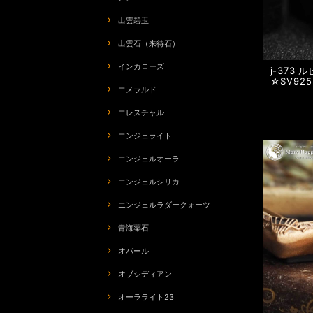
出雲碧玉
出雲石（来待石）
インカローズ
j-373
☆SV92
エメラルド
エレスチャル
エンジェライト
エンジェルオーラ
エンジェルシリカ
エンジェルラダークォーツ
青海薬石
オパール
オブシディアン
オーラライト23