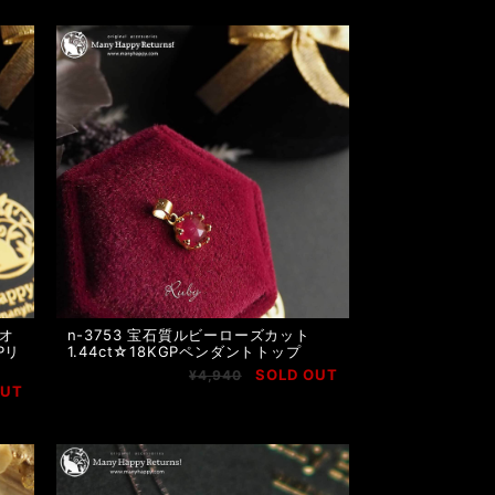
ーオ
n-3753 宝石質ルビーローズカット
Pリ
1.44ct☆18KGPペンダントトップ
SOLD OUT
¥4,940
OUT