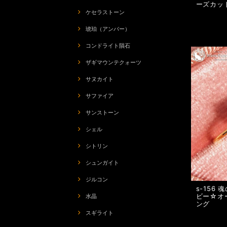
ーズカッ
ケセラストーン
琥珀（アンバー）
コンドライト隕石
ザギマウンテクォーツ
サヌカイト
サファイア
サンストーン
シェル
シトリン
シュンガイト
ジルコン
s-156
ビー☆オ
水晶
ング
スギライト