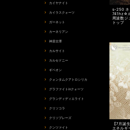
カイヤナイト
s-250
カイラスクォーツ
741h
周波数ジ
トップ
ガーネット
カーネリアン
神居古潭
カルサイト
カルセドニー
ギベオン
クォンタムクアトロシリカ
グラファイトinクォーツ
グランディディエライト
クリソコラ
クリソプレーズ
【7月誕生
クンツァイト
エネルギ