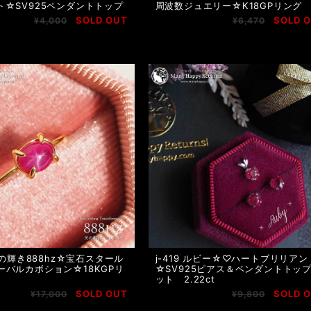
ト☆SV925ペンダントトップ
周波数ジュエリー☆K18GPリング
SOLD OUT
SOLD 
¥4,000
¥6,470
 魂の輝き888hz☆宝石スタール
j-419 ルビー☆♡ハートブリリアン
ーバルカボション☆18KGPリ
☆SV925ピアス＆ペンダントトッ
ット 2.22ct
SOLD OUT
SOLD 
¥17,000
¥9,800