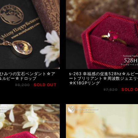
6 ひみつの宝石ペンダント☆ア
s-263 幸福感の促進528hz☆ルビ
＆ルビー☆ドロップ
ートブリリアント☆周波数ジュエリ
☆K18GPリング
SOLD OUT
¥6,200
SOLD 
¥7,820