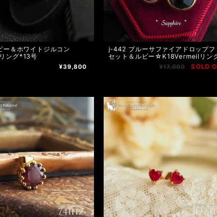
 ルビー＆ホワイトジルコン
j-442 ブルーサファイアドロップフ
5リング*13号
セット＆ルビー☆K18Vermeilリン
SOLD 
¥39,800
¥17,000