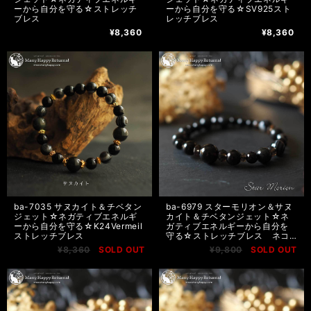
ーから自分を守る☆ストレッチ
ーから自分を守る☆SV925スト
ブレス
レッチブレス
¥8,360
¥8,360
ba-7035 サヌカイト＆チベタン
ba-6979 スターモリオン＆サヌ
ジェット☆ネガティブエネルギ
カイト＆チベタンジェット☆ネ
ーから自分を守る☆K24Vermeil
ガティブエネルギーから自分を
ストレッチブレス
守る☆ストレッチブレス ネコ
ポス送料無料
¥8,360
SOLD OUT
¥9,800
SOLD OUT