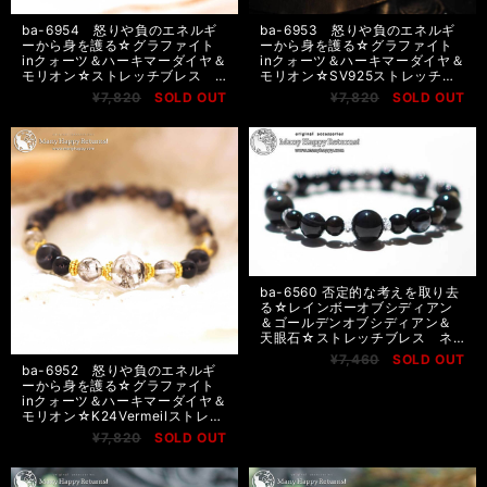
ba-6954 怒りや負のエネルギ
ba-6953 怒りや負のエネルギ
ーから身を護る☆グラファイト
ーから身を護る☆グラファイト
inクォーツ＆ハーキマーダイヤ＆
inクォーツ＆ハーキマーダイヤ＆
モリオン☆ストレッチブレス
モリオン☆SV925ストレッチブ
ネコポス送料無料
レス ネコポス送料無料
¥7,820
SOLD OUT
¥7,820
SOLD OUT
ba-6560 否定的な考えを取り去
る☆レインボーオブシディアン
＆ゴールデンオブシディアン＆
天眼石☆ストレッチブレス ネ
コポス送料無料
¥7,460
SOLD OUT
ba-6952 怒りや負のエネルギ
ーから身を護る☆グラファイト
inクォーツ＆ハーキマーダイヤ＆
モリオン☆K24Vermeilストレッ
チブレス ネコポス送料無料
¥7,820
SOLD OUT