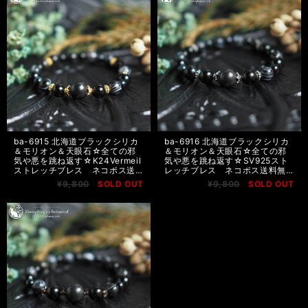
ba-6915 北海道ブラックシリカ
ba-6916 北海道ブラックシリカ
＆モリオン＆天眼石☆全ての邪
＆モリオン＆天眼石☆全ての邪
気や悪を跳ね返す☆K24Vermeil
気や悪を跳ね返す☆SV925スト
ストレッチブレス ネコポス送
レッチブレス ネコポス送料無
料無料
料
¥9,800
SOLD OUT
¥9,800
SOLD OUT