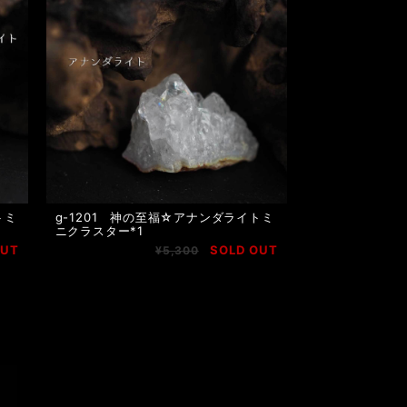
トミ
g-1201 神の至福☆アナンダライトミ
ニクラスター*1
OUT
SOLD OUT
¥5,300