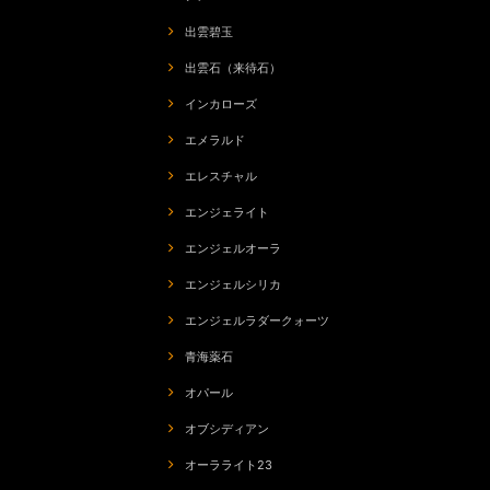
出雲碧玉
出雲石（来待石）
インカローズ
エメラルド
エレスチャル
エンジェライト
エンジェルオーラ
エンジェルシリカ
エンジェルラダークォーツ
青海薬石
オパール
オブシディアン
オーラライト23