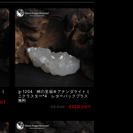
トミ
g-1204 神の至福☆アナンダライトミ
ニクラスター*4 レターパックプラス
無料
OUT
SOLD OUT
¥5,840