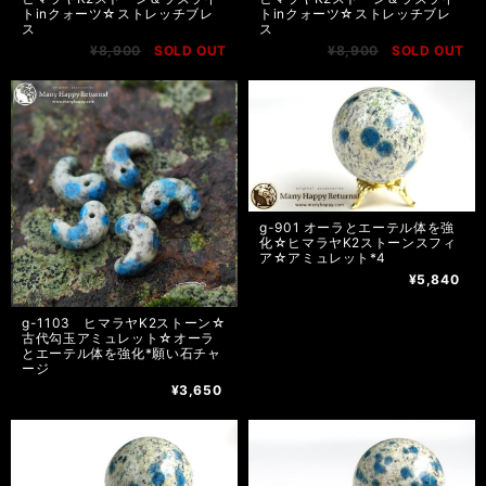
トinクォーツ☆ストレッチブレ
トinクォーツ☆ストレッチブレ
ス
ス
¥8,900
SOLD OUT
¥8,900
SOLD OUT
g-901 オーラとエーテル体を強
化☆ヒマラヤK2ストーンスフィ
ア☆アミュレット*4
¥5,840
g-1103 ヒマラヤK2ストーン☆
古代勾玉アミュレット☆オーラ
とエーテル体を強化*願い石チャ
ージ
¥3,650