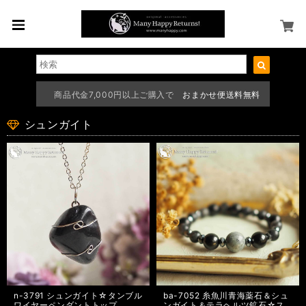
商品代金7,000円以上ご購入で
おまかせ便送料無料
シュンガイト
n-3791 シュンガイト☆タンブル
ba-7052 糸魚川青海薬石＆シュ
ワイヤーペンダントトップ
ンガイト＆テラヘルツ鉱石☆ス