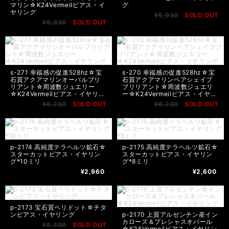
マリン☆K24Vermeilピアス・イ
グ
ヤリング
¥5,930
SOLD OUT
¥5,930
SOLD OUT
s-271 幸福感の促進528hz☆宝
s-270 幸福感の促進528hz☆宝
石質アクアマリンオーバルブリ
石質アクアマリンペアシェイプ
リアント☆周波数ジュエリー
ブリリアント☆周波数ジュエリ
☆K24Vermeilピアス・イヤリン
ー☆K24Vermeilピアス・イヤリ
グ
ング
¥6,200
SOLD OUT
¥6,200
SOLD OUT
p-2174 高純度テラヘルツ鉱石☆
p-2175 高純度テラヘルツ鉱石☆
スターカットピアス・イヤリン
スターカットピアス・イヤリン
グ*10ミリ
グ*8ミリ
¥2,960
¥2,600
p-2173 宝石質ペリドット☆チタ
ンピアス・イヤリング
p-2170 上質アルゼンチン産イン
カローズ＆プレシャスオパール
¥6,200
SOLD OUT
☆K24Vermeilピアス・イヤリン