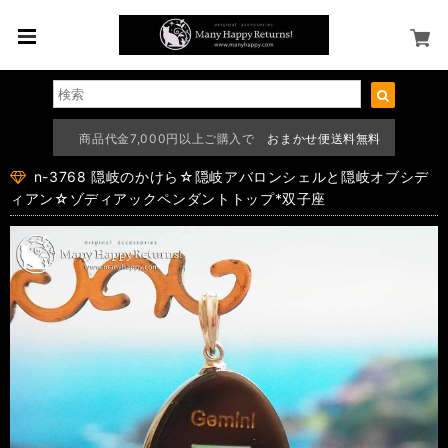
商品代金7,000円以上ご購入で
おまかせ便送料無料
n-3768 隠岐のかけら☆隠岐アバロンシェルと隠岐オブシデ
ィアン☆ゾディアックペンダントトップ*双子座