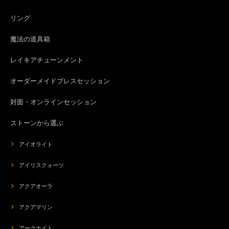
リング
or-2063 marine Glass Orgonite☆TAOオルゴナイトアミュレットペンダントトップ
2026/08/01
魔法の道具箱
レイキアチューンメント
涼しそうなデザインが素敵です。 ネガティブなエネルギーからプロテクト
もしてもらえるし、暑い夏に毎日身につけたいと思います。対応も迅速で梱
包も丁寧でうれしいです。 ありがとうございました。
オーダーメイドブレスセッション
対面・オンラインセッション
org-267 モテ♡POTION✨チューベローズ＆龍涎香＆シキホール媚薬オイル✨ミモザブレンド
2026/08/01
ストーンから選ぶ
アイオライト
これは1本目のブルーロータスとはまた違っていて、白檀のような気品のあ
る香りで、8本集めたくなりました。 前回はオイルが出づらく感じたのです
アイリスクォーツ
が、今回は私好みにスルスルと塗れました。ありがとうございました。 地
震を気遣うメッセージまでいただきまして、心から感謝申し上げます。
アクアオーラ
アクアマリン
org-266 モテ♡POTION✨チューベローズ＆龍涎香＆シキホール媚薬オイル✨ブルーロータスブレンド
2026/07/27
アークナイト