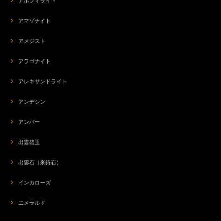
アポフィライト
してくれる感じがします。さらに、自分が本当はどうしたいのか、ハッキリ
と言えたり、書けたりするような気がします。いつもありがとうございま
アマゾナイト
す。
アメジスト
org-266 モテ♡POTION✨チューベローズ＆龍涎香＆シキホール媚薬オイル✨ブルーロータスブレンド
アラゴナイト
2026/07/20
アレキサンドライト
アンデシン
ba-7374 渦巻くエネルギー☆セドナヴォルテックスストーン＆グランドキャニオンワンダーストーン☆ストレッチブレス【愛】
2026/07/20
アンバー
出雲碧玉
気に入ってます(^_-) いつも素敵なブレスレット、ありがとうございます！
出雲石（来待石）
インカローズ
s-290 ネガティブなエネルギーの解放741hz☆スターローズクォーツ☆周波数ジュエリー☆ペンダントトップ
2026/07/20
エメラルド