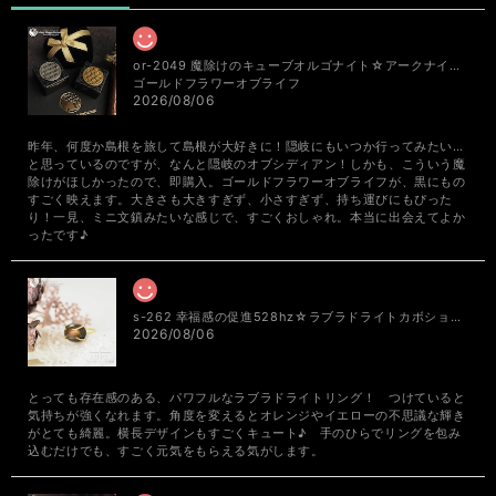
or-2049 魔除けのキューブオルゴナイト☆アークナイト＆隠岐オブシディアンNEO・TAOオルゴナイトアミュレット
ゴールドフラワーオブライフ
2026/08/06
昨年、何度か島根を旅して島根が大好きに！隠岐にもいつか行ってみたい…
と思っているのですが、なんと隠岐のオブシディアン！しかも、こういう魔
除けがほしかったので、即購入。ゴールドフラワーオブライフが、黒にもの
すごく映えます。大きさも大きすぎず、小さすぎず、持ち運びにもぴった
り！一見、ミニ文鎮みたいな感じで、すごくおしゃれ。本当に出会えてよか
ったです♪
s-262 幸福感の促進528hz☆ラブラドライトカボション☆周波数ジュエリー☆K18GPリング
2026/08/06
とっても存在感のある、パワフルなラブラドライトリング！ つけていると
気持ちが強くなれます。角度を変えるとオレンジやイエローの不思議な輝き
がとても綺麗。横長デザインもすごくキュート♪ 手のひらでリングを包み
込むだけでも、すごく元気をもらえる気がします。