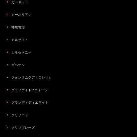
ガーネット
2026/07/18
カーネリアン
エキゾチックな香りで、満足しました。これで今気になる人に触れられたら
いいけどなあ…。8本集めたら秘密のブレンドがもらえるとのこと、次回も
神居古潭
楽しみにしています。
カルサイト
カルセドニー
ギベオン
クォンタムクアトロシリカ
グラファイトinクォーツ
グランディディエライト
クリソコラ
クリソプレーズ