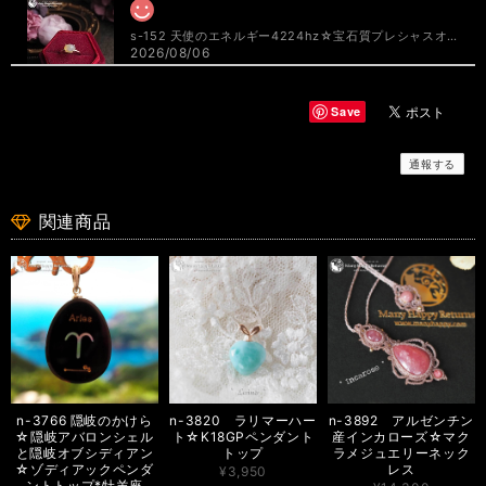
s-152 天使のエネルギー4224hz☆宝石質プレシャスオパールオーバルカボション☆周波数ジュエリー☆SV925リング
2026/08/06
Save
透明感のある、とっても素敵なオパール。角度を変えると、やわらかいミル
ク色にうす紫や虹色も浮かんで、とっても華やか！ つけているだけで、心
が安らぎます！ お気に入りのひとつになりました！
通報する
関連商品
or-2061 marine Glass Orgonite☆TAOオルゴナイトアミュレットペンダントトップ
2026/08/04
まりんさんの作られるものはいつも新しくて、そしてパワフル！周波数ジュ
エリーもパワーストーンブレスも今回のシーグラスのオルゴナイトも本当に
エネルギーを感じます。 夏らしくて海を感じられて、それでいてしっかり
護られるアクセサリーなので着けるのが楽しみです。 また箱を開けた時に
ほのかに香るメニーハッピーリターンズの香りが素敵で…大好きです＾＾
n-3766 隠岐のかけら
n-3820 ラリマーハー
n-3892 アルゼンチン
☆隠岐アバロンシェル
ト☆K18GPペンダント
産インカローズ☆マク
と隠岐オブシディアン
トップ
ラメジュエリーネック
s-296 魂の輝き888hz☆非加熱ピンクサファイアラウンドブリリアント☆周波数ジュエリー☆K18GPペンダントトップ
☆ゾディアックペンダ
レス
¥3,950
2026/08/01
ントトップ*牡羊座