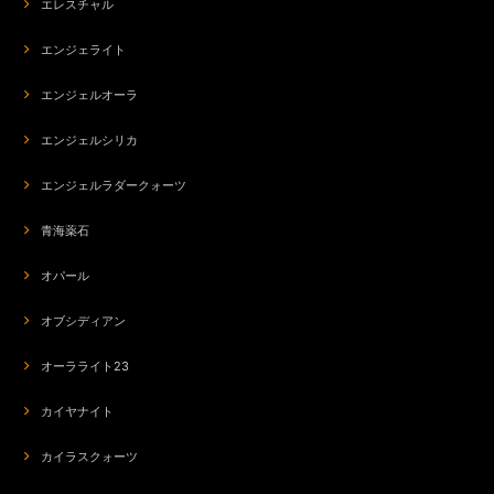
エレスチャル
ba-7367 エキゾチックな香り☆バルト海アンバー☆コードブレス
エンジェライト
2026/07/20
エンジェルオーラ
今回誕生日の記念に注文しました。いつも素敵な梱包でうれしいです。心の
エンジェルシリカ
こもったご対応いただき、素敵な誕生日の記念になりました。ありがとうご
ざいました⭐
エンジェルラダークォーツ
青海薬石
s-281 ネガティブなエネルギーの解放741hz☆ラリマーロータスフラワーデザイン☆周波数ジュエリー☆SV925ペンダントトップ
2026/07/19
オパール
オブシディアン
org-266 モテ♡POTION✨チューベローズ＆龍涎香＆シキホール媚薬オイル✨ブルーロータスブレンド
オーラライト23
2026/07/19
カイヤナイト
カイラスクォーツ
org-266 モテ♡POTION✨チューベローズ＆龍涎香＆シキホール媚薬オイル✨ブルーロータスブレンド