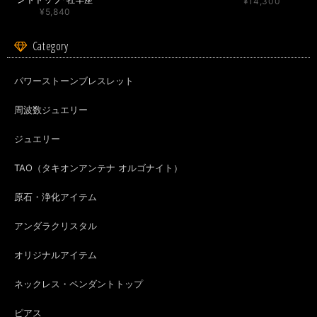
¥14,300
¥5,840
今回も素敵な梱包でいい香りの中ピンクの可愛いサファイアちゃんに会えま
Category
した(^^) いつもならあんまり選ばない色のピンクですが、この子は凄く惹か
れました。 思っていたよりも優しいピンクで着けやすそうです。 ありがと
うございました！
パワーストーンブレスレット
周波数ジュエリー
org-267 モテ♡POTION✨チューベローズ＆龍涎香＆シキホール媚薬オイル✨ミモザブレンド
2026/08/01
ジュエリー
TAO（タキオンアンテナ オルゴナイト）
いつも素敵な香りを添えてラッピングして頂き、有難うございます! 届き
ましたポーション、ロール部分越しから胸キュンな香りが漂っていました♪
いつも楽しみに使わせて頂いています。 地震に関するお気遣いも頂き、感
原石・浄化アイテム
謝の気持ちでいっぱいです。まりんさんもお身体にお気を付けてお過ごし下
さい。
アンダラクリスタル
オリジナルアイテム
org-267 モテ♡POTION✨チューベローズ＆龍涎香＆シキホール媚薬オイル✨ミモザブレンド
2026/08/01
ネックレス・ペンダントトップ
ピアス