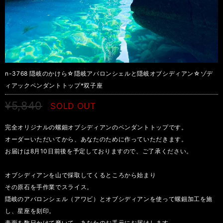
n-3768 隠岐のかけら☆隠岐アバロンシェルと隠岐オブシディアン☆ゾデ
ィアックペンダントトップ*双子座
¥5,840
SOLD OUT
完全オリジナルの螺鈿オブシディアンのペンダントトップです。
オーダーいただいてから、あなたのために作っていただきます。
お届けは8月10日前後を予定しておりますので、ご了承ください。
オブシディアンを山で採取してくるところから始まり
その原石を手作業でスライス。
隠岐のアバロンシェル（アワビ）とオブシディアンを使って螺鈿加工を施
し、星座を刻印。
表面を数日かけて磨いて、あなたのお手元にお届けします。