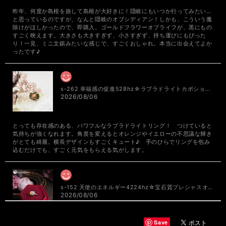
昨年、何度か島根を旅して島根が大好きに！隠岐にもいつか行ってみたい…
と思っているのですが、なんと隠岐のオブシディアン！しかも、こういう魔
除けがほしかったので、即購入。ゴールドフラワーオブライフが、黒にもの
すごく映えます。大きさも大きすぎず、小さすぎず、持ち運びにもぴった
り！一見、ミニ文鎮みたいな感じで、すごくおしゃれ。本当に出会えてよか
ったです♪
s-262 幸福感の促進528hz☆ラブラドライトカボション☆周波数ジュエリー☆K18GPリング
2026/08/06
とっても存在感のある、パワフルなラブラドライトリング！ つけていると
気持ちが強くなれます。角度を変えるとオレンジやイエローの不思議な輝き
がとても綺麗。横長デザインもすごくキュート♪ 手のひらでリングを包み
込むだけでも、すごく元気をもらえる気がします。
s-152 天使のエネルギー4224hz☆宝石質プレシャスオパールオーバルカボション☆周波数ジュエリー☆SV925リング
2026/08/06
Save
透明感のある、とっても素敵なオパール。角度を変えると、やわらかいミル