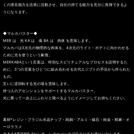
くの潜在能力を活発に活動させ、自分の持てる能力を充分に発揮できるよ
うになります。
◆マルカバスター◆
MER は 光 KA は 魂 BA は 肉体 を意味します。
マルカバは3次元の物理的な肉体を、4次元のライト・ボディに向かわせる
ために光を使うという象徴。
MERKABAという言葉は、特別なスピリチュアルなプロセスを説明するた
めに、3つの言葉をひとつに組み合わせる古代エジプトの手法から作られた
もの。
互いに逆回転する光の場を意味します。
持つ人のアセンションをサポートするマルカバスター。
光に乗って一歩上にふわりと飛べるようにイメージしてお持ちください。
素材*レジン・ブラジル水晶チップ・純銅・アルミ・磁石・純金・精麻・オ
ーロララメ
大きさ*直径約5.3センチ レターパックプラスにてお送りいたします