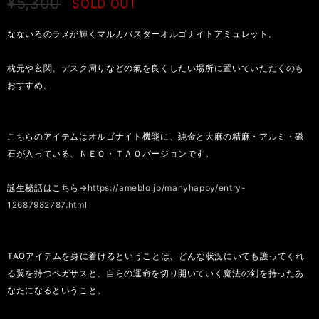
¥5,300
SOLD OUT
なないろのラメが輝くマルカバスターオルゴナイトアミュレット。
枕元や玄関、デスク周りなどの氣を良くしたい場所に置いていただくのも
おすすめ。
こちらのアイテムはオルゴナイト機能に、純金と大麻の精麻・アルミ・磁
石が入っている、ＮＥＯ・ＴＡＯバージョンです。
誕生秘話はこちら→
https://ameblo.jp/manyhappy/entry-
12687982787.html
TAOアイテムを身に着けるということは、どんな状況にいても護ってくれ
る翼を持つペガサスと、自らの運命を切り開いていく魔法の剣を持ったあ
なたになるということ。