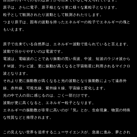
原子は、さらに電子、原子核となり更に様々な素粒子となります。
粒子として観測されたり波動として観測されたりします。
つまり原子は、固有の波動を持ったエネルギーの粒子でエネルギーの塊と
もいえます。
原子で出来ている自然界は、エネルギー波動で造られていると言えます。
波動で分かりやすいのは電波です。
電波は、電磁波のことであり振動の荒い長波、中波、短波のラジオ波から
ＦＭ波、テレビ波、更に振動が高くなると宇宙衛星に利用されるマイクロ
波となります。
それより更に振動数が高くなると光の波動となり振動数によって遠赤外
線、赤外線、可視光線、紫外線Ｘ線、宇宙線と変化します。
光の中で人の目に感じるのは、ごく一部だけです。
波動が更に高くなると、エネルギー粒子となります。
エネルギーの振動数が非常に高いのが『気』とか、生命現象、物質の特殊
な性質などと推理されます。
この見えない世界を追求するニューサイエンスが、急速に進み、夢とされ