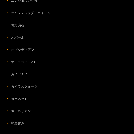
エンジェルシリカ
今回誕生日の記念に注文しました。いつも素敵な梱包でうれしいです。心の
こもったご対応いただき、素敵な誕生日の記念になりました。ありがとうご
ざいました⭐
エンジェルラダークォーツ
青海薬石
s-281 ネガティブなエネルギーの解放741hz☆ラリマーロータスフラワーデザイン☆周波数ジュエリー☆SV925ペンダントトップ
2026/07/19
オパール
オブシディアン
オーラライト23
org-266 モテ♡POTION✨チューベローズ＆龍涎香＆シキホール媚薬オイル✨ブルーロータスブレンド
2026/07/19
カイヤナイト
カイラスクォーツ
ガーネット
org-266 モテ♡POTION✨チューベローズ＆龍涎香＆シキホール媚薬オイル✨ブルーロータスブレンド
2026/07/18
カーネリアン
エキゾチックな香りで、満足しました。これで今気になる人に触れられたら
神居古潭
いいけどなあ…。8本集めたら秘密のブレンドがもらえるとのこと、次回も
楽しみにしています。