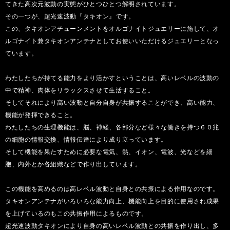
てきた高次元波動の実態がひとつひとつ解明されています。
その一つが、超光速波動『タキオン』です。
この、タキオンアチューンメントをオルゴナイトジュエリーに施して、オ
ルゴナイト兼タキオンアンテナとしてお使いいただけるジュエリーとなっ
ています。
わたしたちが持てる能力をより活かすということは、高いレベルの波動の
中で精神、肉体をリラックスさせて生活すること。
そしてそれにより高い波動と自分自身が共振することができ、高い能力、
機能が発揮できること。
わたしたちの生理機能は、脳、神経、各部分など様々な働きを持つ６０兆
の細胞の情報交換、情報伝達により成り立っています。
そして機能を果たすために必要な電気、熱、イオン、電波、光などを細
胞、内外とか各組織などで作り出しています。
この機能を高めるのは高レベル波動と自身との共振による作用なのです。
タキオンアンテナがいろいろな能力向上、機能向上を目的に使用され成果
を上げているのもこの共振作用によるものです。
超光速波動タキオンにより自身の高いレベル波動との共振を作り出し、多