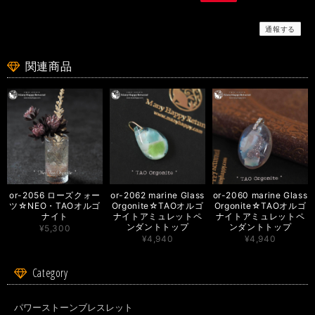
ク色にうす紫や虹色も浮かんで、とっても華やか！ つけているだけで、心
が安らぎます！ お気に入りのひとつになりました！
通報する
関連商品
or-2061 marine Glass Orgonite☆TAOオルゴナイトアミュレットペンダントトップ
2026/08/04
まりんさんの作られるものはいつも新しくて、そしてパワフル！周波数ジュ
エリーもパワーストーンブレスも今回のシーグラスのオルゴナイトも本当に
エネルギーを感じます。 夏らしくて海を感じられて、それでいてしっかり
護られるアクセサリーなので着けるのが楽しみです。 また箱を開けた時に
ほのかに香るメニーハッピーリターンズの香りが素敵で…大好きです＾＾
or-2056 ローズクォー
or-2062 marine Glass
or-2060 marine Glass
ツ☆NEO・TAOオルゴ
Orgonite☆TAOオルゴ
Orgonite☆TAOオルゴ
ナイト
ナイトアミュレットペ
ナイトアミュレットペ
s-296 魂の輝き888hz☆非加熱ピンクサファイアラウンドブリリアント☆周波数ジュエリー☆K18GPペンダントトップ
ンダントトップ
ンダントトップ
¥5,300
2026/08/01
¥4,940
¥4,940
Category
今回も素敵な梱包でいい香りの中ピンクの可愛いサファイアちゃんに会えま
した(^^) いつもならあんまり選ばない色のピンクですが、この子は凄く惹か
れました。 思っていたよりも優しいピンクで着けやすそうです。 ありがと
うございました！
パワーストーンブレスレット