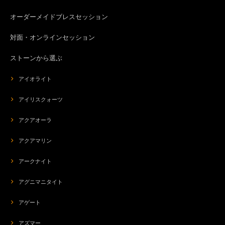
涼しそうなデザインが素敵です。 ネガティブなエネルギーからプロテクト
もしてもらえるし、暑い夏に毎日身につけたいと思います。対応も迅速で梱
オーダーメイドブレスセッション
包も丁寧でうれしいです。 ありがとうございました。
対面・オンラインセッション
org-267 モテ♡POTION✨チューベローズ＆龍涎香＆シキホール媚薬オイル✨ミモザブレンド
ストーンから選ぶ
2026/08/01
アイオライト
これは1本目のブルーロータスとはまた違っていて、白檀のような気品のあ
アイリスクォーツ
る香りで、8本集めたくなりました。 前回はオイルが出づらく感じたのです
が、今回は私好みにスルスルと塗れました。ありがとうございました。 地
震を気遣うメッセージまでいただきまして、心から感謝申し上げます。
アクアオーラ
アクアマリン
org-266 モテ♡POTION✨チューベローズ＆龍涎香＆シキホール媚薬オイル✨ブルーロータスブレンド
アークナイト
2026/07/27
アグニマニタイト
品のある香りで素敵な女性になった気分になります♡ かくのごとく生きま
す。(笑)
アゲート
アズマー