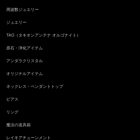
周波数ジュエリー
org-267 モテ♡POTION✨チューベローズ＆龍涎香＆シキホール媚薬オイル✨ミモザブレンド
ジュエリー
2026/08/01
TAO（タキオンアンテナ オルゴナイト）
いつも素敵な香りを添えてラッピングして頂き、有難うございます! 届き
ましたポーション、ロール部分越しから胸キュンな香りが漂っていました♪
原石・浄化アイテム
いつも楽しみに使わせて頂いています。 地震に関するお気遣いも頂き、感
謝の気持ちでいっぱいです。まりんさんもお身体にお気を付けてお過ごし下
アンダラクリスタル
さい。
オリジナルアイテム
org-267 モテ♡POTION✨チューベローズ＆龍涎香＆シキホール媚薬オイル✨ミモザブレンド
ネックレス・ペンダントトップ
2026/08/01
ピアス
リング
or-2063 marine Glass Orgonite☆TAOオルゴナイトアミュレットペンダントトップ
2026/08/01
魔法の道具箱
レイキアチューンメント