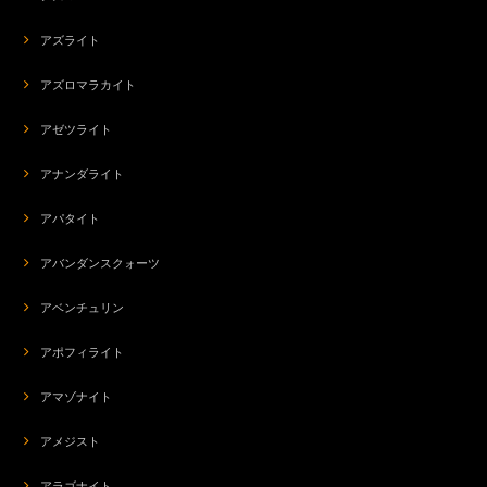
s-238 天使のエネルギー4224hz☆ルビー☆ハートブリリアント☆18KGPピアス
アズライト
2026/07/25
アズロマラカイト
アゼツライト
org-264 輝く内なる子ども✨ラディアント・インナーチャイルド・ブレス✨2026下半期ステラ先生コラボアイテム
2026/07/25
アナンダライト
アパタイト
アバンダンスクォーツ
ba-7370 最強のプロテクト☆スターモリオン＆モリオン☆SILVER E.Pストレッチブレス
2026/07/21
アベンチュリン
すごく頼もしくて、付けているとガードマンのようで、ホッとします。なの
アポフィライト
で、心もゆるくなり、堂々とすることができて、安心感が持てて、心も満た
してくれる感じがします。さらに、自分が本当はどうしたいのか、ハッキリ
アマゾナイト
と言えたり、書けたりするような気がします。いつもありがとうございま
す。
アメジスト
アラゴナイト