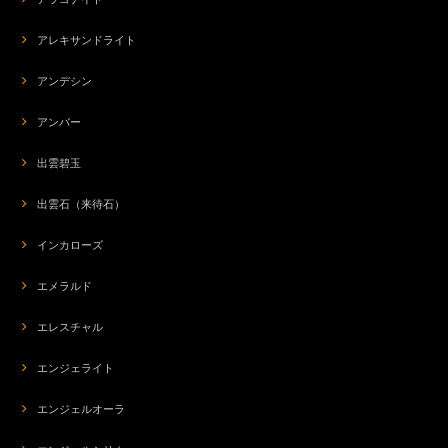
org-266 モテ♡POTION✨チューベローズ＆龍涎香＆シキホール媚薬オイル✨ブルーロータスブレンド
2026/07/20
アレキサンドライト
アンデシン
ba-7374 渦巻くエネルギー☆セドナヴォルテックスストーン＆グランドキャニオンワンダーストーン☆ストレッチブレス【愛】
アンバー
2026/07/20
出雲碧玉
気に入ってます(^_-) いつも素敵なブレスレット、ありがとうございます！
出雲石（来待石）
インカローズ
s-290 ネガティブなエネルギーの解放741hz☆スターローズクォーツ☆周波数ジュエリー☆ペンダントトップ
2026/07/20
エメラルド
エレスチャル
エンジェライト
ba-7367 エキゾチックな香り☆バルト海アンバー☆コードブレス
2026/07/20
エンジェルオーラ