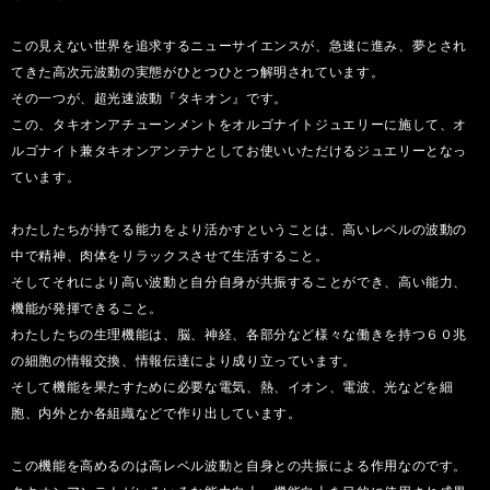
この見えない世界を追求するニューサイエンスが、急速に進み、夢とされ
てきた高次元波動の実態がひとつひとつ解明されています。
その一つが、超光速波動『タキオン』です。
この、タキオンアチューンメントをオルゴナイトジュエリーに施して、オ
ルゴナイト兼タキオンアンテナとしてお使いいただけるジュエリーとなっ
ています。
わたしたちが持てる能力をより活かすということは、高いレベルの波動の
中で精神、肉体をリラックスさせて生活すること。
そしてそれにより高い波動と自分自身が共振することができ、高い能力、
機能が発揮できること。
わたしたちの生理機能は、脳、神経、各部分など様々な働きを持つ６０兆
の細胞の情報交換、情報伝達により成り立っています。
そして機能を果たすために必要な電気、熱、イオン、電波、光などを細
胞、内外とか各組織などで作り出しています。
この機能を高めるのは高レベル波動と自身との共振による作用なのです。