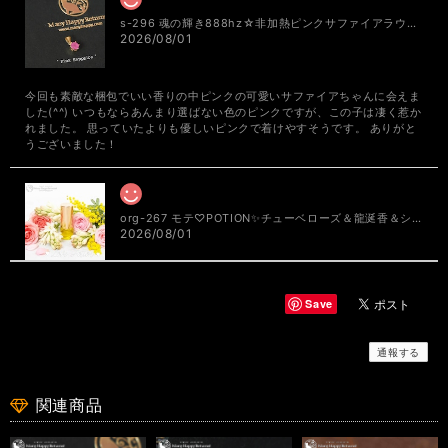
s-296 魂の輝き888hz☆非加熱ピンクサファイアラウンドブリリアント☆周波数ジュエリー☆K18GPペンダントトップ
2026/08/01
今回も素敵な梱包でいい香りの中ピンクの可愛いサファイアちゃんに会えま
した(^^) いつもならあんまり選ばない色のピンクですが、この子は凄く惹か
れました。 思っていたよりも優しいピンクで着けやすそうです。 ありがと
うございました！
org-267 モテ♡POTION✨チューベローズ＆龍涎香＆シキホール媚薬オイル✨ミモザブレンド
2026/08/01
いつも素敵な香りを添えてラッピングして頂き、有難うございます! 届き
Save
ましたポーション、ロール部分越しから胸キュンな香りが漂っていました♪
いつも楽しみに使わせて頂いています。 地震に関するお気遣いも頂き、感
謝の気持ちでいっぱいです。まりんさんもお身体にお気を付けてお過ごし下
通報する
さい。
関連商品
org-267 モテ♡POTION✨チューベローズ＆龍涎香＆シキホール媚薬オイル✨ミモザブレンド
2026/08/01