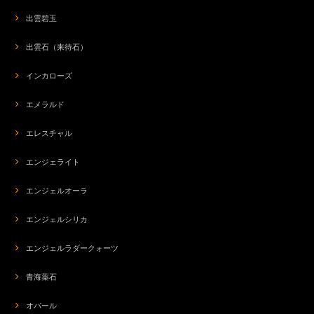
出雲碧玉
org-266 モテ♡POTION✨チューベローズ＆龍涎香＆シキホール媚薬オイル✨ブルーロータスブレンド
2026/07/18
出雲石（来待石）
インカローズ
エキゾチックな香りで、満足しました。これで今気になる人に触れられたら
いいけどなあ…。8本集めたら秘密のブレンドがもらえるとのこと、次回も
楽しみにしています。
エメラルド
エレスチャル
org-266 モテ♡POTION✨チューベローズ＆龍涎香＆シキホール媚薬オイル✨ブルーロータスブレンド
エンジェライト
2026/07/17
エンジェルオーラ
待望のラブポーション最新作、とても素敵な生きた香りですね。何回も嗅い
でしまいました（笑）！ それと、ミニミニジュートバッグのチャームがマ
エンジェルシリカ
ジカル・ルーちゃんになってて 嬉しかったです♪
エンジェルラダークォーツ
青海薬石
n-3817 隠岐のかけら☆隠岐アバロンシェルと隠岐オブシディアン☆ゾディアックペンダントトップ*乙女座
2026/07/17
オパール