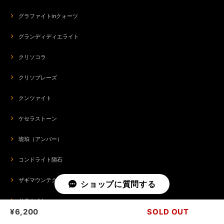
グラファイトinクォーツ
グランディディエライト
クリソコラ
クリソプレーズ
クンツァイト
ケセラストーン
琥珀（アンバー）
コンドライト隕石
ザギマウンテクォーツ
ショップに質問する
サヌカイト
¥6,200
SOLD OUT
サファイア