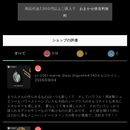
商品代金7,000円以上ご購入で
おまかせ便送料無
料
ショップの評価
すべて
518
0
0
or-2061 marine Glass Orgonite☆TAOオルゴナイトアミュレットペンダントトップ
2026/08/04
まりんさんの作られるものはいつも新しくて、そしてパワフル！周波数ジュ
エリーもパワーストーンブレスも今回のシーグラスのオルゴナイトも本当に
エネルギーを感じます。 夏らしくて海を感じられて、それでいてしっかり
護られるアクセサリーなので着けるのが楽しみです。 また箱を開けた時に
ほのかに香るメニーハッピーリターンズの香りが素敵で…大好きです＾＾