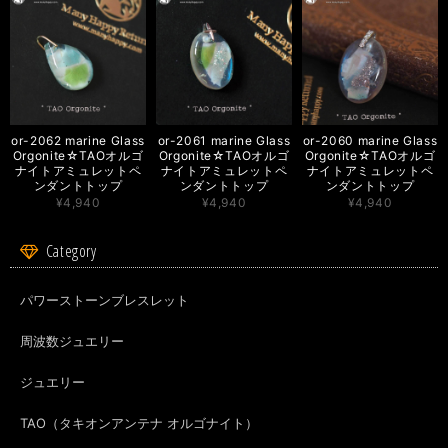
or-2063 marine Glass Orgonite☆TAOオルゴナイトアミュレットペンダントトップ
2026/08/01
or-2062 marine Glass
or-2061 marine Glass
or-2060 marine Glass
Orgonite☆TAOオルゴ
Orgonite☆TAOオルゴ
Orgonite☆TAOオルゴ
涼しそうなデザインが素敵です。 ネガティブなエネルギーからプロテクト
ナイトアミュレットペ
ナイトアミュレットペ
ナイトアミュレットペ
もしてもらえるし、暑い夏に毎日身につけたいと思います。対応も迅速で梱
ンダントトップ
ンダントトップ
ンダントトップ
包も丁寧でうれしいです。 ありがとうございました。
¥4,940
¥4,940
¥4,940
Category
org-267 モテ♡POTION✨チューベローズ＆龍涎香＆シキホール媚薬オイル✨ミモザブレンド
2026/08/01
パワーストーンブレスレット
周波数ジュエリー
これは1本目のブルーロータスとはまた違っていて、白檀のような気品のあ
る香りで、8本集めたくなりました。 前回はオイルが出づらく感じたのです
が、今回は私好みにスルスルと塗れました。ありがとうございました。 地
ジュエリー
震を気遣うメッセージまでいただきまして、心から感謝申し上げます。
TAO（タキオンアンテナ オルゴナイト）