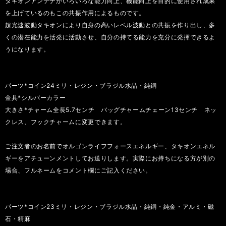
タキオンアンテナがいろいろな能力向上、機能向上を目的に使用され成果
を上げているのもこの共振作用によるものです。
超光速波動タキオンにより自身の高いレベル波動との共振を作り出し、多
くの潜在能力を活発に活動させ、自分の持てる能力を充分に発揮できるよ
うになります。
パーツ*コイン24ミリ・レジン・ブラジル水晶・純銅
金具*シルバーカラー
大きさ*チャーム全長5.7センチ バッグチャームチェーン13センチ ネッ
クレス、フックチャームに変更できます。
ご注文者のお名前でオルゴンライフフォースエネルギー、タキオンエネル
ギーをアチューンメントしてお送りします。実際にお持ちになる方が別の
場合、フルネームをコメント欄にご記入ください。
パーツ*コイン23ミリ・レジン・ブラジル水晶・純銅・純金・アルミ・磁
石・精麻