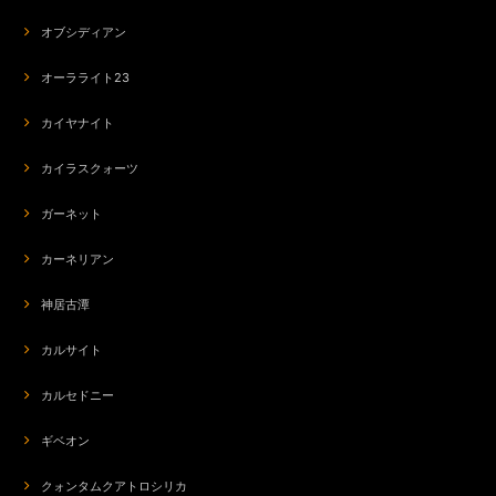
何故か私の星座のが、ずっと残ってて気になっていたんですけど やっぱり
オブシディアン
お迎えする運命だった様です。 小振りで可愛く付けやすいですね。
オーラライト23
カイヤナイト
org-266 モテ♡POTION✨チューベローズ＆龍涎香＆シキホール媚薬オイル✨ブルーロータスブレンド
2026/07/17
カイラスクォーツ
新しいブレンドが出る度にモテ♡POTIONを購入しています。本当に好きな
ガーネット
香りで、香り方も優しくて、ずっと愛用したいです。
カーネリアン
神居古潭
カルサイト
カルセドニー
ギベオン
クォンタムクアトロシリカ