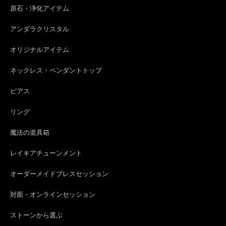
原石・浄化アイテム
org-266 モテ♡POTION✨チューベローズ＆龍涎香＆シキホール媚薬オイル✨ブルーロータスブレンド
2026/07/27
アンダラクリスタル
品のある香りで素敵な女性になった気分になります♡ かくのごとく生きま
オリジナルアイテム
す。(笑)
ネックレス・ペンダントトップ
ピアス
s-238 天使のエネルギー4224hz☆ルビー☆ハートブリリアント☆18KGPピアス
2026/07/25
リング
魔法の道具箱
org-264 輝く内なる子ども✨ラディアント・インナーチャイルド・ブレス✨2026下半期ステラ先生コラボアイテム
レイキアチューンメント
2026/07/25
オーダーメイドブレスセッション
対面・オンラインセッション
ba-7370 最強のプロテクト☆スターモリオン＆モリオン☆SILVER E.Pストレッチブレス
2026/07/21
ストーンから選ぶ