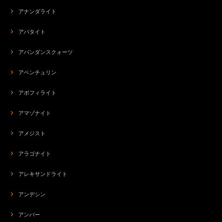
アナンダライト
アパタイト
ba-7367 エキゾチックな香り☆バルト海アンバー☆コードブレス
2026/07/20
アバンダンスクォーツ
アベンチュリン
今回誕生日の記念に注文しました。いつも素敵な梱包でうれしいです。心の
こもったご対応いただき、素敵な誕生日の記念になりました。ありがとうご
アポフィライト
ざいました⭐
アマゾナイト
s-281 ネガティブなエネルギーの解放741hz☆ラリマーロータスフラワーデザイン☆周波数ジュエリー☆SV925ペンダントトップ
アメジスト
2026/07/19
アラゴナイト
アレキサンドライト
org-266 モテ♡POTION✨チューベローズ＆龍涎香＆シキホール媚薬オイル✨ブルーロータスブレンド
アンデシン
2026/07/19
アンバー