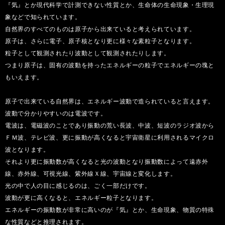
『気』とか現代科学で計測できない性質とか、生命体の生命現象・生理現
象などで知られています。
自然界のすべてのものは原子から出来ていると考えられています。
原子は、さらに電子、原子核となり更に様々な素粒子となります。
粒子として観測されたり波動として観測されたりします。
つまり原子は、固有の波動を持ったエネルギーの粒子でエネルギーの塊と
もいえます。
原子で出来ている自然界は、エネルギー波動で造られていると言えます。
波動で分かりやすいのは電波です。
電波は、電磁波のことであり振動の荒い長波、中波、短波のラジオ波から
ＦＭ波、テレビ波、更に振動が高くなると宇宙衛星に利用されるマイクロ
波となります。
それより更に振動数が高くなると光の波動となり振動数によって遠赤外
線、赤外線、可視光線、紫外線Ｘ線、宇宙線と変化します。
光の中で人の目に感じるのは、ごく一部だけです。
波動が更に高くなると、エネルギー粒子となります。
エネルギーの振動数が非常に高いのが『気』とか、生命現象、物質の特殊
な性質などと推理されます。