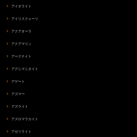
アイオライト
すごく頼もしくて、付けているとガードマンのようで、ホッとします。なの
で、心もゆるくなり、堂々とすることができて、安心感が持てて、心も満た
してくれる感じがします。さらに、自分が本当はどうしたいのか、ハッキリ
アイリスクォーツ
と言えたり、書けたりするような気がします。いつもありがとうございま
す。
アクアオーラ
アクアマリン
org-266 モテ♡POTION✨チューベローズ＆龍涎香＆シキホール媚薬オイル✨ブルーロータスブレンド
2026/07/20
アークナイト
アグニマニタイト
アゲート
ba-7374 渦巻くエネルギー☆セドナヴォルテックスストーン＆グランドキャニオンワンダーストーン☆ストレッチブレス【愛】
2026/07/20
アズマー
アズライト
気に入ってます(^_-) いつも素敵なブレスレット、ありがとうございます！
アズロマラカイト
s-290 ネガティブなエネルギーの解放741hz☆スターローズクォーツ☆周波数ジュエリー☆ペンダントトップ
アゼツライト
2026/07/20